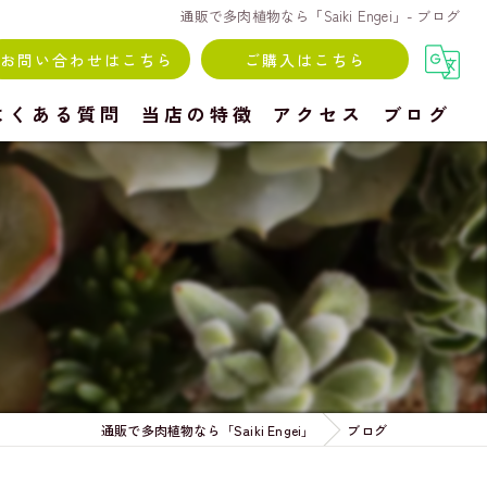
通販で多肉植物なら「Saiki Engei」- ブログ
お問い合わせはこちら
ご購入はこちら
よくある質問
当店の特徴
アクセス
ブログ
寄せ植え
鉢
種類
体験教室
愛媛の多肉植物
通販で多肉植物なら「Saiki Engei」
ブログ