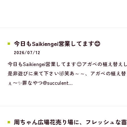
今日もSaikiengei営業してます😊
2026/07/12
今日もSaikiengei営業してます😊アガベの植
是非遊びに来て下さい🤣笑あ～～、アガベの植え
ぇ〜✨罪なやつ@succulent…
周ちゃん広場花売り場に、フレッシュな苗と