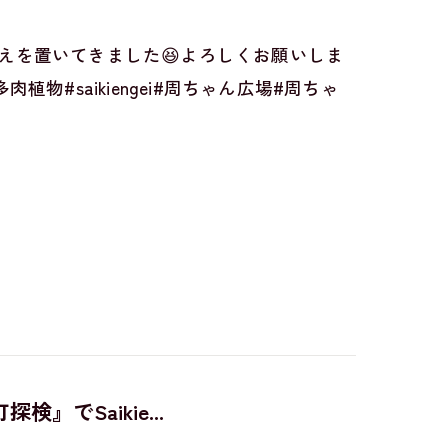
えを置いてきました😆よろしくお願いしま
utuku#多肉植物#saikiengei#周ちゃん広場#周ちゃ
でSaikie...